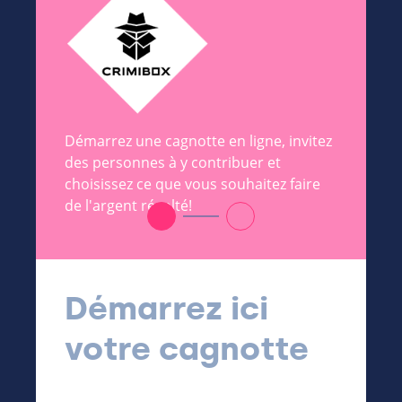
Démarrez une cagnotte en ligne, invitez
des personnes à y contribuer et
choisissez ce que vous souhaitez faire
de l'argent récolté!
Démarrez ici
votre cagnotte