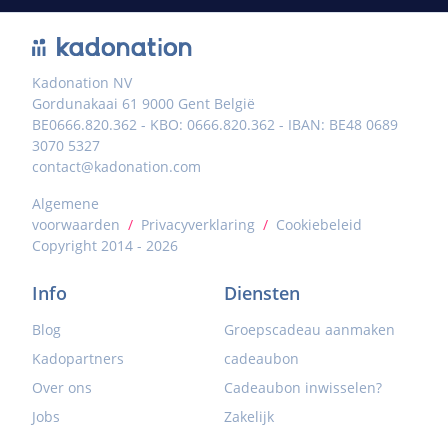
Kadonation NV
Gordunakaai 61 9000 Gent België
BE0666.820.362 - KBO: 0666.820.362 - IBAN: BE48 0689
3070 5327
contact@kadonation.com
Algemene
voorwaarden
/
Privacyverklaring
/
Cookiebeleid
Copyright 2014 - 2026
Info
Diensten
Blog
Groepscadeau aanmaken
Kadopartners
cadeaubon
Over ons
Cadeaubon inwisselen?
Jobs
Zakelijk